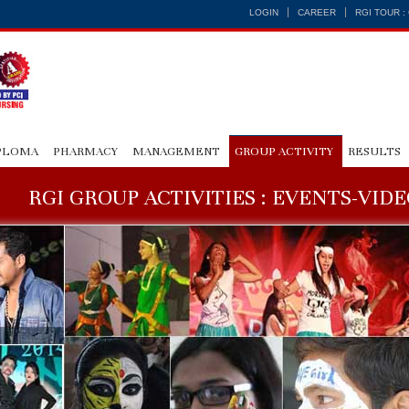
LOGIN
CAREER
RGI TOUR 
PLOMA
PHARMACY
MANAGEMENT
GROUP ACTIVITY
RESULTS
RGI GROUP ACTIVITIES : EVENTS-VID