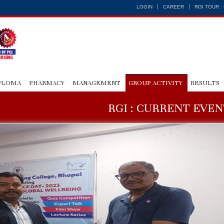
LOGIN
CAREER
RGI TOUR 
PLOMA
PHARMACY
MANAGEMENT
GROUP ACTIVITY
RESULTS
RGI : CURRENT EVEN