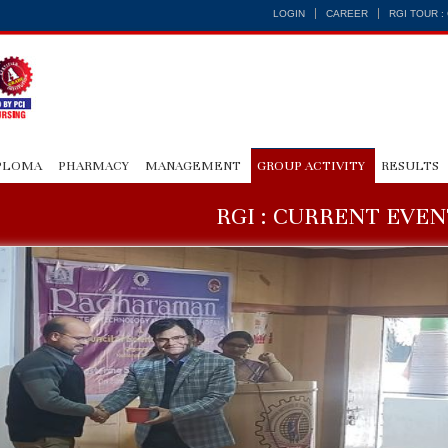
LOGIN
CAREER
RGI TOUR 
PLOMA
PHARMACY
MANAGEMENT
GROUP ACTIVITY
RESULTS
RGI : CURRENT EVEN