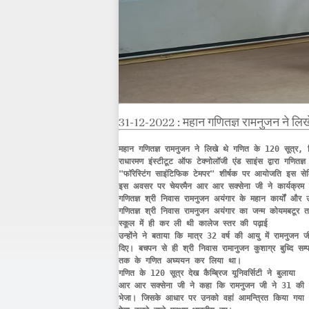
31-12-2022 : महान गणितज्ञ रामनुजन ने लिखे थ
महान गणितज्ञ रामनुजन ने लिखे थे गणित के 120 सूत्र, जिस
राधारमण इंस्टीटूट ऑफ टेक्नोलॉजी एंड साइंस द्वारा गणित
"फॉरेस्टिंग साइंटिफिक टेमपर" शीर्षक पर आयोजति इस सेमिना
इस अवसर पर चेयरमैन आर आर सक्सेना जी ने कार्यक्रम में 
गणितज्ञ श्री निवास रामनुजन अयंगार के महान कार्यों और उनक
गणितज्ञ श्री निवास रामनुजन अयंगार का जन्‍म कोयमबटूर तम
स्‍कूल में ही कर ली थी कालेज स्‍तर की पढ़ाई 

उन्होंने ने बताया कि मात्र 32 वर्ष की आयु में रामनुजन जी 
दिए। बचपन से ही श्री निवास रामानुजन कुशाग्र बुध्दि सम्‍पन्
तक के गणित अघ्‍ययन कर लिया था। 

गणित के 120 सूत्र देख कैम्ब्रिज यूनिवर्सिटी ने बुलाया

आर आर सक्सेना जी ने कहा कि रामनुजन जी ने 31 की उम्र
भेजा। जिसके आधार पर उनको वहां आमन्त्रित किया गया एव