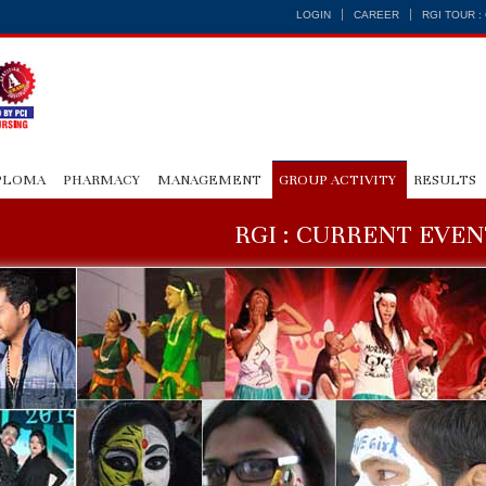
LOGIN
CAREER
RGI TOUR 
PLOMA
PHARMACY
MANAGEMENT
GROUP ACTIVITY
RESULTS
RGI : CURRENT EVEN