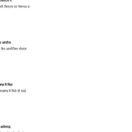
 सिस्टम प
ीवरी सिस्टम पर नेशनल ë
ेंप आयोज
शन केंप आयोजित भोपाल
्ड मै मिल
ाखण्ड मै मिले दो प्रê
प अवेयर&