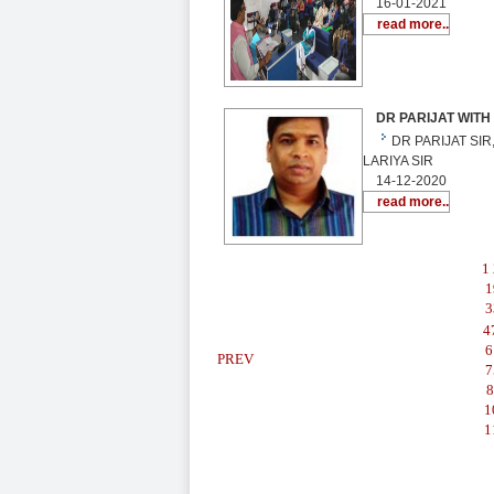
16-01-2021
read more..
DR PARIJAT WITH 
DR PARIJAT SI
LARIYA SIR
14-12-2020
read more..
1
1
3
4
6
PREV
7
8
1
1