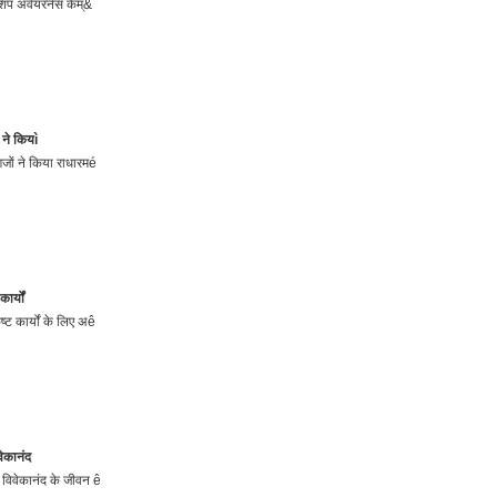
रशिप अवेयरनेस कैम्&
 ने कियì
्गजों ने किया राधारमé
र्यों
ष्ट कार्यों के लिए अê
वेकानंद
ी विवेकानंद के जीवन ê