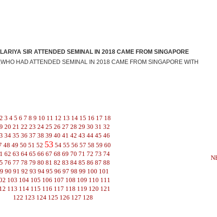
LARIYA SIR ATTENDED SEMINAL IN 2018 CAME FROM SINGAPORE
R,WHO HAD ATTENDED SEMINAL IN 2018 CAME FROM SINGAPORE WITH
2
3
4
5
6
7
8
9
10
11
12
13
14
15
16
17
18
9
20
21
22
23
24
25
26
27
28
29
30
31
32
3
34
35
36
37
38
39
40
41
42
43
44
45
46
53
7
48
49
50
51
52
54
55
56
57
58
59
60
1
62
63
64
65
66
67
68
69
70
71
72
73
74
N
5
76
77
78
79
80
81
82
83
84
85
86
87
88
9
90
91
92
93
94
95
96
97
98
99
100
101
02
103
104
105
106
107
108
109
110
111
12
113
114
115
116
117
118
119
120
121
122
123
124
125
126
127
128