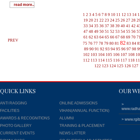
read more..
1
2
3
4
5
6
7
8
9
10
11
12
13
14
1
19
20
21
22
23
24
25
26
27
28
2
33
34
35
36
37
38
39
40
41
42
4
47
48
49
50
51
52
53
54
55
56
5
61
62
63
64
65
66
67
68
69
70
7
PREV
82
75
76
77
78
79
80
81
83
84
8
89
90
91
92
93
94
95
96
97
98
9
102
103
104
105
106
107
108
1
112
113
114
115
116
117
118
1
122
123
124
125
126
127