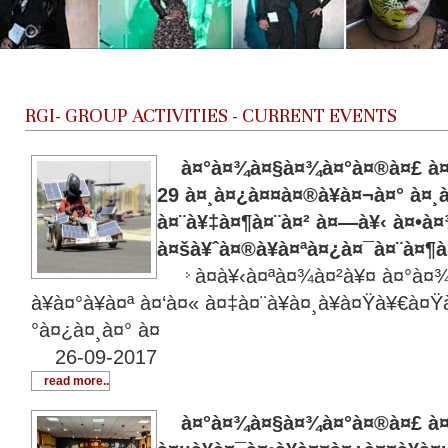
RGI-
GROUP ACTIVITIES - CURRENT EVENTS
à¤°à¤¾à¤§à¤¾à¤°à¤®à¤£ à¤—à
29 à¤¸à¤¿à¤¤à¤®à¥à¤¬à¤° à¤¸
à¤¨à¥‡à¤¶à¤¨à¤² à¤—à¥‹ à¤•à¤
à¤šà¥ˆà¤®à¥à¤ªà¤¿à¤¯à¤¨à¤¶à
à¤­à¥‹à¤ªà¤¾à¤²à¥¤ à¤°à
à¥à¤°à¥à¤ª à¤‘à¤« à¤‡à¤¨à¥à¤¸à¥à¤Ÿà¥€à¤Ÿ
°à¤¿à¤¸à¤° à¤
26-09-2017
read more..
à¤°à¤¾à¤§à¤¾à¤°à¤®à¤£ à¤