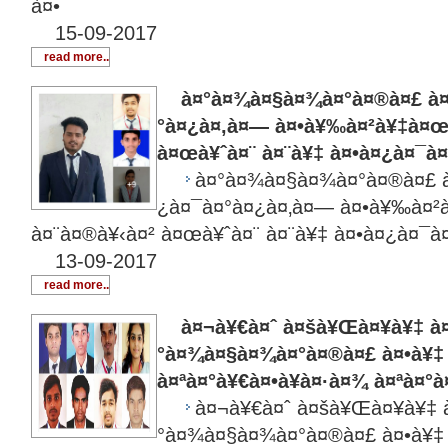
à¤•
15-09-2017
read more..
à¤°à¤¾à¤§à¤¾à¤°à¤®à¤£ à¤
°à¤¿à¤‚à¤— à¤•à¥‰à¤²à¥‡à¤œ
à¤œà¥ˆà¤¨ à¤¨à¥‡ à¤•à¤¿à¤¯à
à¤°à¤¾à¤§à¤¾à¤°à¤®à¤£ 
¿à¤¯à¤°à¤¿à¤‚à¤— à¤•à¥‰à¤²
à¤¨à¤®à¥‹à¤² à¤œà¥ˆà¤¨ à¤¨à¥‡ à¤•à¤¿à¤¯
13-09-2017
read more..
à¤¬à¥€à¤ˆ à¤šà¥Œà¤¥à¥‡ à¤
°à¤¾à¤§à¤¾à¤°à¤®à¤£ à¤•à¥‡
à¤ªà¤°à¥€à¤•à¥à¤·à¤¾ à¤ªà¤
à¤¬à¥€à¤ˆ à¤šà¥Œà¤¥à¥‡ 
°à¤¾à¤§à¤¾à¤°à¤®à¤£ à¤•à¥‡