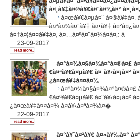
à¤µà¥à¤¯à¤•à¥à¤¤à¤¿à¤¤à¥à
à¤¸à¥‡à¤®à¥€à¤¨à¤¾à¤° à¤¸à¤‚
à¤œà¥€à¤µà¤¨ à¤®à¥‡à¤‚ 
à¤ªà¤¾à¤¨à¥‡ à¤•à¥‡ à¤²à¤¿à¤
à¤†à¤¦à¤¤à¥‡à¤‚ à¤…à¤ªà¤¨à¤¾à¤à¤‚: à
23-09-2017
read more..
à¤°à¤¾à¤§à¤¾à¤°à¤®à¤£ à¤¬
€à¤ªà¥€à¤µà¥€ à¤¨à¥‹à¤¡à¤² à¤
¿à¤œà¥‡à¤¤à¤¾
à¤°à¤¾à¤§à¤¾à¤°à¤®à¤£ 
€à¤ªà¥€à¤µà¥€ à¤¨à¥‹à¤¡à¤² à¤
¿à¤œà¥‡à¤¤à¤¾ à¤­à¥‹à¤ªà¤¾à¤�
22-09-2017
read more..
à¤°à¥ˆà¤²à¥€ à¤«à¥‰à¤° à¤°