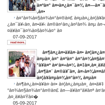
à¤ªà¤° à¤•à¤¿à¤¯à¤¾ à¤—à¤
‚à¤•
à¤°à¤¾à¤§à¤¾à¤°à¤®à¤£ à¤µà¤¿à¤¦à¥à
¿à¤¯à¥‹à¤‚ à¤•à¥‹ à¤®à¤¹à¤¿à¤²à¤¾ à¤µ à
¤à¥à¤¯à¤¾à¤šà¤¾à¤° à¤
07-09-2017
read more..
à¤¶à¤¿à¤•à¥à¤·à¤• à¤¦à¤¿à¤
à¤µà¤¸à¤° à¤ªà¤° à¤°à¤¾à¤§à
°à¥à¤ª à¤‘à¤«à¤¼ à¤‡à¤‚à¤¸à¥
‚à¤¶à¤¨ à¤®à¥ˆà¤‚ à¤›à¤¾à¤¤à¥
à¤¦à¥à¤µà¤¾à¤°à¤¾ à¤µà¤
à¤¶à¤¿à¤•à¥à¤·à¤• à¤¦à¤¿à¤µà¤¸ à¤•à¥‡
°à¤¾à¤§à¤¾à¤°à¤®à¤£ à¤—à¥à¤°à¥à¤ª à¤‘
‚à¤¸à¥à¤Ÿà¤�
05-09-2017