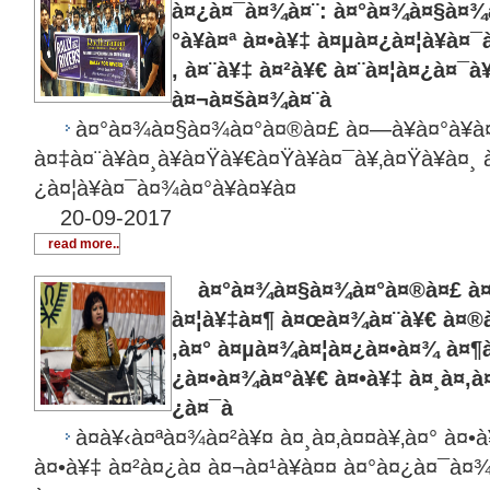
à¤¿à¤¯à¤¾à¤¨: à¤°à¤¾à¤§à¤¾
°à¥à¤ª à¤•à¥‡ à¤µà¤¿à¤¦à¥à¤
‚ à¤¨à¥‡ à¤²à¥€ à¤¨à¤¦à¤¿à¤¯à¥
à¤¬à¤šà¤¾à¤¨à
à¤°à¤¾à¤§à¤¾à¤°à¤®à¤£ à¤—à¥à¤°à¥à¤
à¤‡à¤¨à¥à¤¸à¥à¤Ÿà¥€à¤Ÿà¥à¤¯à¥‚à¤Ÿà¥à¤¸
¿à¤¦à¥à¤¯à¤¾à¤°à¥à¤¥à¤
20-09-2017
read more..
à¤°à¤¾à¤§à¤¾à¤°à¤®à¤£ à¤—à
à¤¦à¥‡à¤¶ à¤œà¤¾à¤¨à¥€ à¤®à
‚à¤° à¤µà¤¾à¤¦à¤¿à¤•à¤¾ à¤¶à
¿à¤•à¤¾à¤°à¥€ à¤•à¥‡ à¤¸à¤‚à¤
¿à¤¯à
à¤­à¥‹à¤ªà¤¾à¤²à¥¤ à¤¸à¤‚à¤¤à¥‚à¤° à¤•
à¤•à¥‡ à¤²à¤¿à¤ à¤¬à¤¹à¥à¤¤ à¤°à¤¿à¤¯à