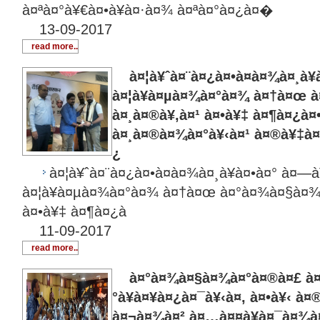
à¤ªà¤°à¥€à¤•à¥à¤·à¤¾ à¤ªà¤°à¤¿à¤�
13-09-2017
read more..
à¤¦à¥ˆà¤¨à¤¿à¤•à¤­à¤¾à¤¸à¥à
à¤¦à¥à¤µà¤¾à¤°à¤¾ à¤†à¤œ 
à¤¸à¤®à¥‚à¤¹ à¤•à¥‡ à¤¶à¤¿à¤•à
à¤¸à¤®à¤¾à¤°à¥‹à¤¹ à¤®à¥‡à¤
¿
à¤¦à¥ˆà¤¨à¤¿à¤•à¤­à¤¾à¤¸à¥à¤•à¤° à¤—à¥
à¤¦à¥à¤µà¤¾à¤°à¤¾ à¤†à¤œ à¤°à¤¾à¤§à¤¾
à¤•à¥‡ à¤¶à¤¿à
11-09-2017
read more..
à¤°à¤¾à¤§à¤¾à¤°à¤®à¤£ à¤µ
°à¥à¤¥à¤¿à¤¯à¥‹à¤‚ à¤•à¥‹ à
à¤¬à¤¾à¤² à¤…à¤¤à¥à¤¯à¤¾à