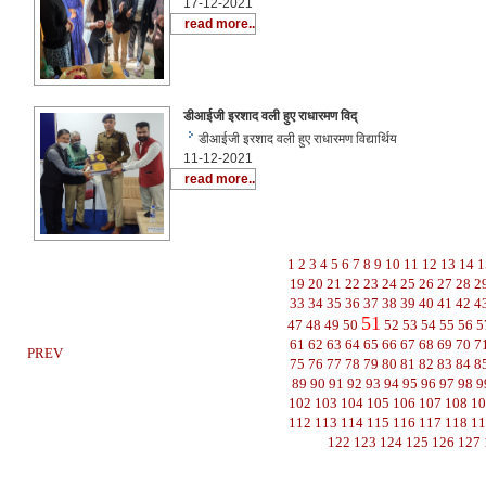
17-12-2021
read more..
डीआईजी इरशाद वली हुए राधारमण विद्
डीआईजी इरशाद वली हुए राधारमण विद्यार्थिय
11-12-2021
read more..
1
2
3
4
5
6
7
8
9
10
11
12
13
14
1
19
20
21
22
23
24
25
26
27
28
2
33
34
35
36
37
38
39
40
41
42
4
51
47
48
49
50
52
53
54
55
56
5
61
62
63
64
65
66
67
68
69
70
7
PREV
75
76
77
78
79
80
81
82
83
84
8
89
90
91
92
93
94
95
96
97
98
9
102
103
104
105
106
107
108
1
112
113
114
115
116
117
118
1
122
123
124
125
126
127