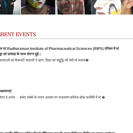
URRENT EVENTS
सर पर Radharaman Institute of Pharmaceutical Sciences (RIPS) परिसर में मां
्धा एवं उत्साह के साथ संपन्न हुई।
ाओं एवं फैकल्टी सदस्यों ने ज्ञान, विद्या एवं सद्बुद्धि की देवी मां सरस्व�
भकामनाएं
ियां दे अनंत… बसंत पंचमी के पावन अवसर पर राधारमण कॉलेज ऑफ़ फार्मेसी में मां �