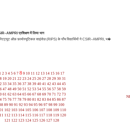
CSIR–AMPRI प्रशिक्षण में लिया भाग
टिट्यूट ऑफ़ फ़ार्मास्यूटिकल साइंसेज़ (RIPS) के पाँच विद्यार्थियों ने CSIR–AMPRI, भ�
8
1
2
3
4
5
6
7
9
10
11
12
13
14
15
16
17
8
19
20
21
22
23
24
25
26
27
28
29
30
31
2
33
34
35
36
37
38
39
40
41
42
43
44
45
6
47
48
49
50
51
52
53
54
55
56
57
58
59
0
61
62
63
64
65
66
67
68
69
70
71
72
73
N
4
75
76
77
78
79
80
81
82
83
84
85
86
87
88
89
90
91
92
93
94
95
96
97
98
99
100
01
102
103
104
105
106
107
108
109
110
11
112
113
114
115
116
117
118
119
120
121
122
123
124
125
126
127
128