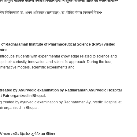
 आयुर्वेद मेडिकल कॉलेज रिसर्च हॉस्पिटल द्वारा निःशुल्क चिकित्सा शिविर का सफल आयोजन
वरिष्ठ चिकित्सकों डॉ. अभय अहिरवार (शल्यतंत्र), डॉ. गोविंद मोयल (पंचकर्म विश�
of Radharaman Institute of Pharmaceutical Science (RIPS) visited
ntre
 introduce students with experimental knowledge related to science and
 their curiosity, innovation and scientific approach. During the tour,
interactive models, scientific experiments and
treated by Ayurvedic examination by Radharaman Ayurvedic Hospital
st Fair organized in Bhopal.
ng treated by Ayurvedic examination by Radharaman Ayurvedic Hospital at
air organized in Bhopal.
ज्य स्तरीय क्रिकेट टूर्नामेंट का चैंपियन