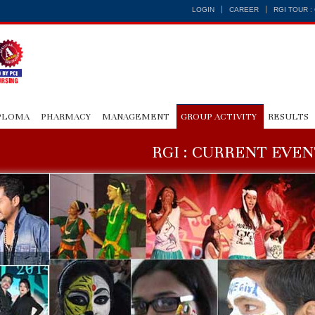
LOGIN
CAREER
RGI TOUR 
PLOMA
PHARMACY
MANAGEMENT
GROUP ACTIVITY
RESULTS
RGI : CURRENT EVEN